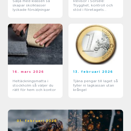
Sälja med klassen så
Revisor i Sorsele:
skapar skolklasser
Trygghet, kontroll och
lyckade försäljningar
stöd i företagets
ekonomi
16. mars 2026
13. februari 2026
Heltäckningsmatta i
Tjäna pengar till laget så
stockholm så väljer du
fyller ni lagkassan utan
rätt för hem och kontor
krångel
01. februari 2026