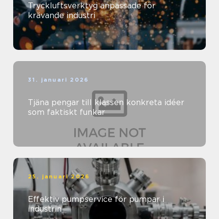
Tryckluftsverktyg anpassade för
krävande industri
31. januari 2026
Tjäna pengar till klassen konkreta idéer
som faktiskt funkar
25. januari 2026
Effektiv pumpservice för pumpar i
industrin