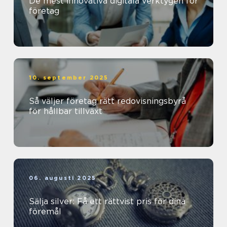
De mest innovativa digitala verktygen för
företag
10. september 2025
Så väljer företag rätt redovisningsbyrå
för hållbar tillväxt
06. augusti 2025
Sälja silver: Få ett rättvist pris för dina
föremål