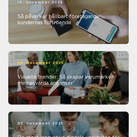
16. november 2025
Så påverkar hållbart företagande
kundernas förtroende
09. november 2025
Visuella trender: Så skapar varumärken
minnesvärda annonser
07. november 2025