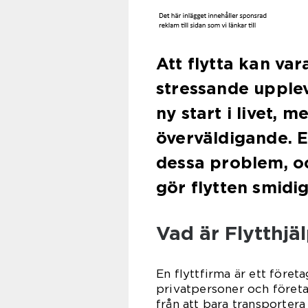
Att flytta kan va
stressande upple
ny start i livet, 
överväldigande. E
dessa problem, oc
gör flytten smidi
Vad är Flytthjä
En flyttfirma är ett föret
privatpersoner och företa
från att bara transportera 