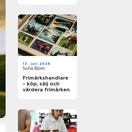
en advokat i
Stockholm
13. juli 2026
Sofia Blom
Frimärkshandlare
– köp, sälj och
värdera frimärken