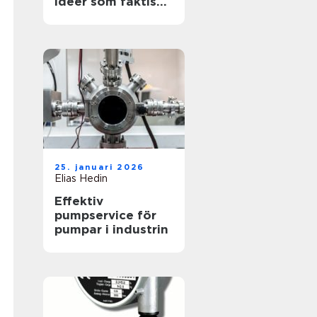
idéer som faktiskt
funkar
25. januari 2026
Elias Hedin
Effektiv
pumpservice för
pumpar i industrin