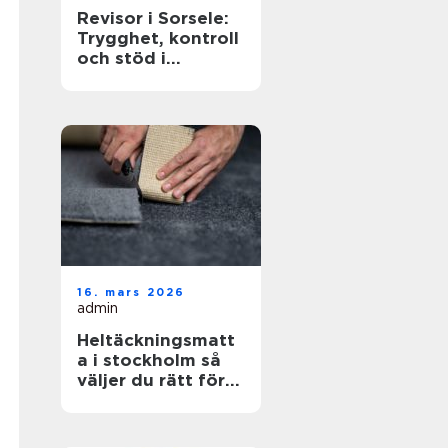
Revisor i Sorsele:
Trygghet, kontroll
och stöd i
företagets
ekonomi
16. mars 2026
admin
Heltäckningsmatt
a i stockholm så
väljer du rätt för
hem och kontor