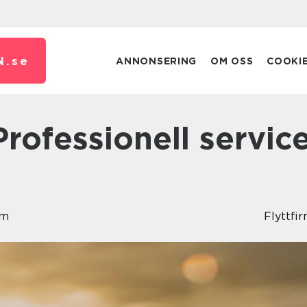
N.
se
ANNONSERING
OM OSS
COOKI
om
Flyttfi