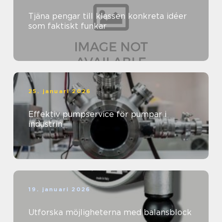
Tjäna pengar till klassen konkreta idéer
som faktiskt funkar
25. januari 2026
Effektiv pumpservice för pumpar i
industrin
19. januari 2026
Utforska möjligheterna med balansblock