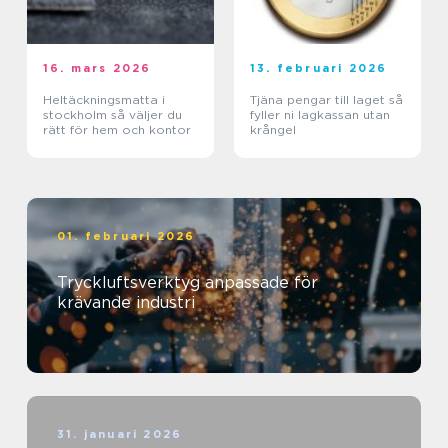
16. mars 2026
13. februari 2026
Heltäckningsmatta i
Tjäna pengar till laget så
stockholm så väljer du
fyller ni lagkassan utan
rätt för hem och kontor
krångel
01. februari 2026
Tryckluftsverktyg anpassade för
krävande industri
31. januari 2026