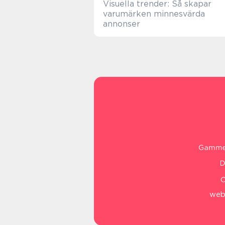
Visuella trender: Så skapar
varumärken minnesvärda
annonser
web