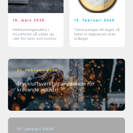
16. mars 2026
13. februari 2026
Heltäckningsmatta i
Tjäna pengar till laget så
stockholm så väljer du
fyller ni lagkassan utan
rätt för hem och kontor
krångel
01. februari 2026
Tryckluftsverktyg anpassade för
krävande industri
31. januari 2026