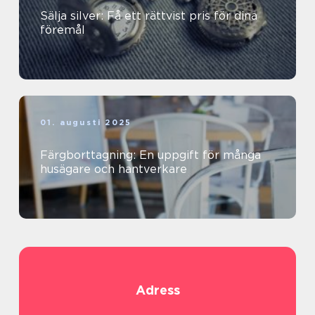
Sälja silver: Få ett rättvist pris för dina
föremål
01. augusti 2025
Färgborttagning: En uppgift för många
husägare och hantverkare
Adress