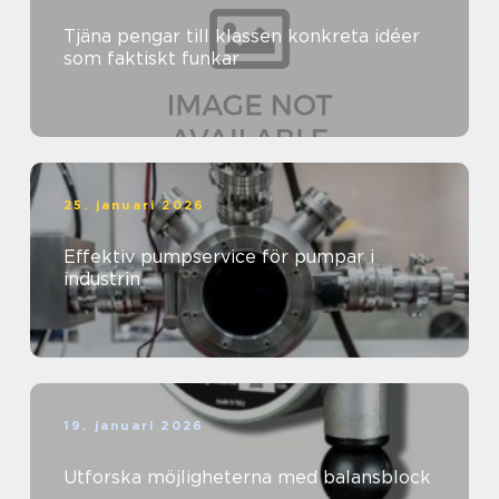
Tjäna pengar till klassen konkreta idéer
som faktiskt funkar
25. januari 2026
Effektiv pumpservice för pumpar i
industrin
19. januari 2026
Utforska möjligheterna med balansblock