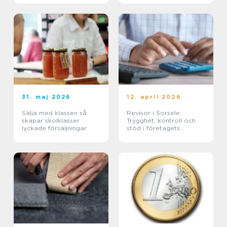
31. maj 2026
12. april 2026
Sälja med klassen så
Revisor i Sorsele:
skapar skolklasser
Trygghet, kontroll och
lyckade försäljningar
stöd i företagets
ekonomi