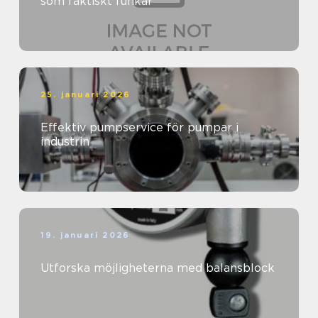
som faktiskt funkar
25. januari 2026
Effektiv pumpservice för pumpar i
industrin
19. januari 2026
Utforska möjligheterna med balansblock