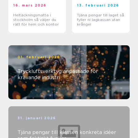
16. mars 2026
13. februari 2026
Heltäckningsmatta i
Tjäna pengar till laget så
stockholm så väljer du
fyller ni lagkassan utan
rätt för hem och kontor
krångel
01. februari 2026
Tryckluftsverktyg anpassade för
krävande industri
31. januari 2026
Tjäna pengar till klassen konkreta idéer