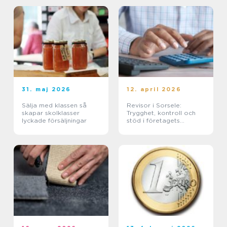
31. maj 2026
12. april 2026
Sälja med klassen så
Revisor i Sorsele:
skapar skolklasser
Trygghet, kontroll och
lyckade försäljningar
stöd i företagets
ekonomi