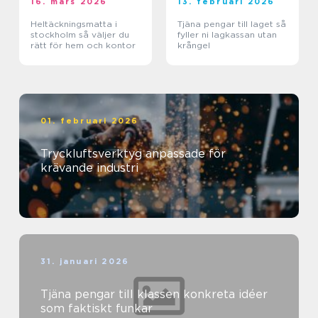
16. mars 2026
13. februari 2026
Heltäckningsmatta i
Tjäna pengar till laget så
stockholm så väljer du
fyller ni lagkassan utan
rätt för hem och kontor
krångel
01. februari 2026
Tryckluftsverktyg anpassade för
krävande industri
31. januari 2026
Tjäna pengar till klassen konkreta idéer
som faktiskt funkar