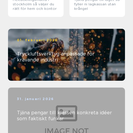
stockholm så väljer du
fyller ni lagkassan utan
rätt för hem och kontor
krångel
01. februari 2026
Tryckluftsverktyg anpassade för
krävande industri
31. januari 2026
Tjäna pengar till klassen konkreta idéer
som faktiskt funkar