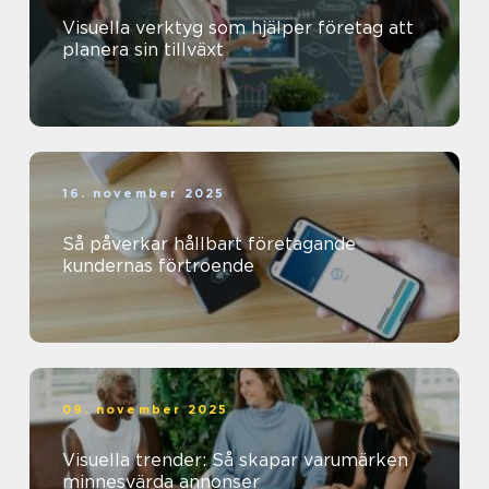
Visuella verktyg som hjälper företag att
planera sin tillväxt
16. november 2025
Så påverkar hållbart företagande
kundernas förtroende
09. november 2025
Visuella trender: Så skapar varumärken
minnesvärda annonser