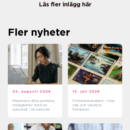
Läs fler inlägg här
Fler nyheter
02. augusti 2026
13. juli 2026
Maximera dina juridiska
Frimärkshandlare – köp,
möjligheter med en
sälj och värdera
advokat i Stockholm
frimärken