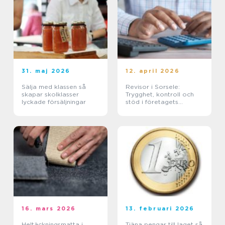
31. maj 2026
12. april 2026
Sälja med klassen så
Revisor i Sorsele:
skapar skolklasser
Trygghet, kontroll och
lyckade försäljningar
stöd i företagets
ekonomi
16. mars 2026
13. februari 2026
Heltäckningsmatta i
Tjäna pengar till laget så