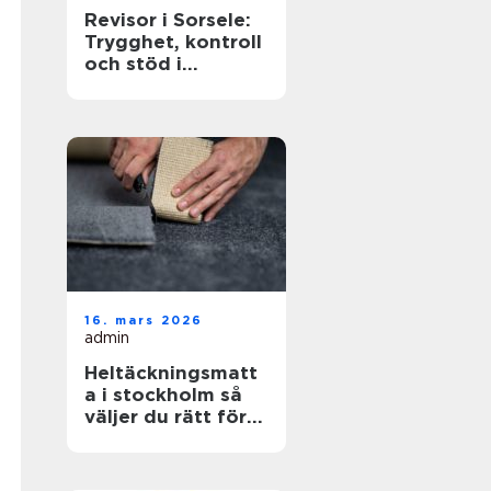
Revisor i Sorsele:
Trygghet, kontroll
och stöd i
företagets
ekonomi
16. mars 2026
admin
Heltäckningsmatt
a i stockholm så
väljer du rätt för
hem och kontor