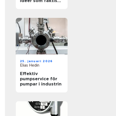
idéer som faktiskt
funkar
25. januari 2026
Elias Hedin
Effektiv
pumpservice för
pumpar i industrin