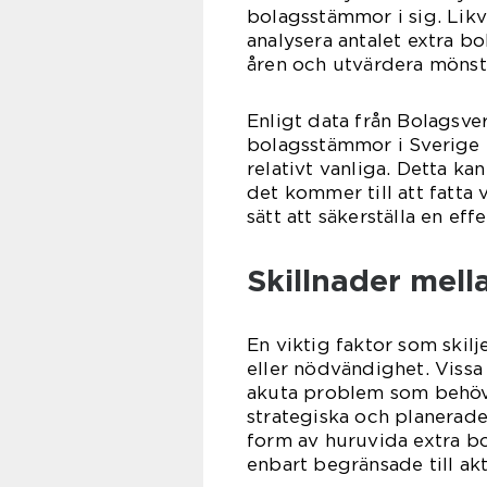
bolagsstämmor i sig. Likv
analysera antalet extra 
åren och utvärdera mönst
Enligt data från Bolagsv
bolagsstämmor i Sverige u
relativt vanliga. Detta ka
det kommer till att fatta 
sätt att säkerställa en eff
Skillnader mell
En viktig faktor som skil
eller nödvändighet. Viss
akuta problem som behöv
strategiska och planerade
form av huruvida extra b
enbart begränsade till ak