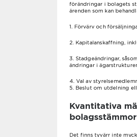
förändringar i bolagets s
ärenden som kan behandla
1. Förvärv och försäljning
2. Kapitalanskaffning, in
3. Stadgeändringar, såso
ändringar i ägarstrukture
4. Val av styrelsemedlemm
5. Beslut om utdelning elle
Kvantitativa m
bolagsstämmor
Det finns tyvärr inte myck