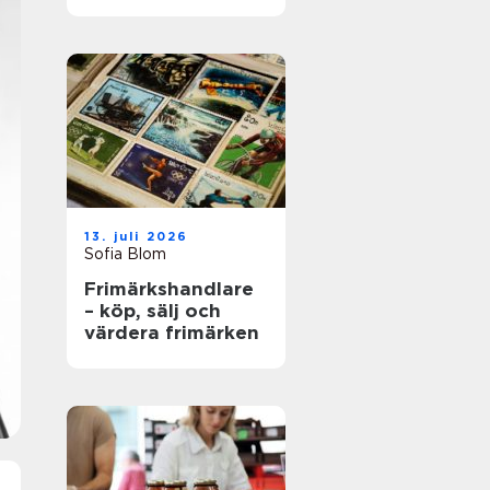
en advokat i
Stockholm
13. juli 2026
Sofia Blom
Frimärkshandlare
– köp, sälj och
värdera frimärken