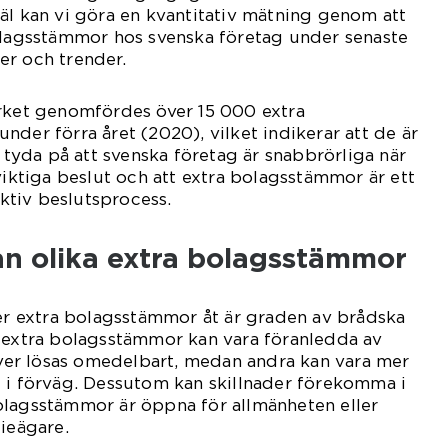
äl kan vi göra en kvantitativ mätning genom att
bolagsstämmor hos svenska företag under senaste
er och trender.
erket genomfördes över 15 000 extra
nder förra året (2020), vilket indikerar att de är
n tyda på att svenska företag är snabbrörliga när
viktiga beslut och att extra bolagsstämmor är ett
ektiv beslutsprocess.
an olika extra bolagsstämmor
jer extra bolagsstämmor åt är graden av brådska
a extra bolagsstämmor kan vara föranledda av
er lösas omedelbart, medan andra kan vara mer
 i förväg. Dessutom kan skillnader förekomma i
olagsstämmor är öppna för allmänheten eller
tieägare.