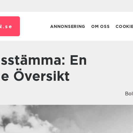
N.
se
ANNONSERING
OM OSS
COOKI
e Översikt
Bo