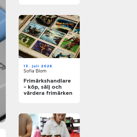
en advokat i
Stockholm
13. juli 2026
Sofia Blom
Frimärkshandlare
– köp, sälj och
värdera frimärken