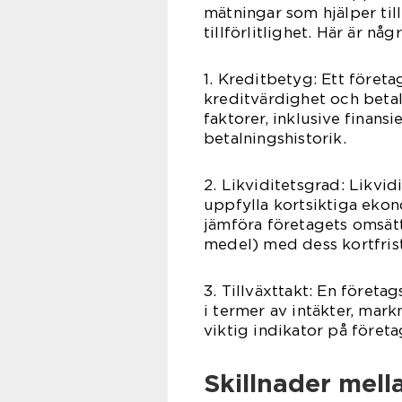
mätningar som hjälper til
tillförlitlighet. Här är n
1. Kreditbetyg: Ett föret
kreditvärdighet och beta
faktorer, inklusive finans
betalningshistorik.
2. Likviditetsgrad: Likvi
uppfylla kortsiktiga ekon
jämföra företagets omsätt
medel) med dess kortfrist
3. Tillväxttakt: En företa
i termer av intäkter, mark
viktig indikator på föret
Skillnader mell