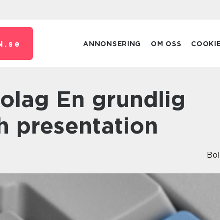
N.
se
ANNONSERING
OM OSS
COOKI
h presentation
Bo