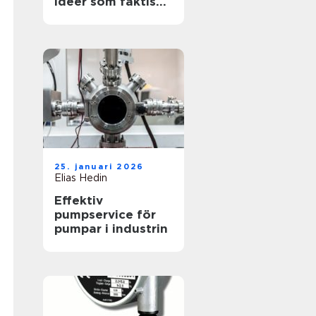
idéer som faktiskt
funkar
25. januari 2026
Elias Hedin
Effektiv
pumpservice för
pumpar i industrin