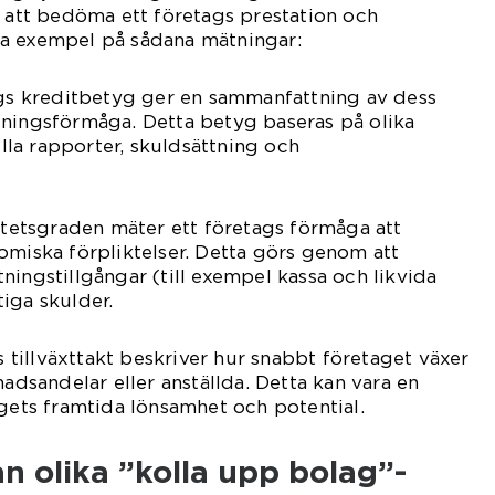
l att bedöma ett företags prestation och
ågra exempel på sådana mätningar:
ags kreditbetyg ger en sammanfattning av dess
lningsförmåga. Detta betyg baseras på olika
iella rapporter, skuldsättning och
ditetsgraden mäter ett företags förmåga att
omiska förpliktelser. Detta görs genom att
ningstillgångar (till exempel kassa och likvida
iga skulder.
gs tillväxttakt beskriver hur snabbt företaget växer
nadsandelar eller anställda. Detta kan vara en
agets framtida lönsamhet och potential.
an olika ”kolla upp bolag”-