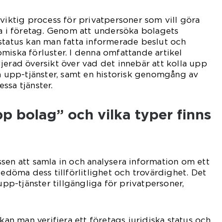
 viktig process för privatpersoner som vill göra
ra i företag. Genom att undersöka bolagets
status kan man fatta informerade beslut och
miska förluster. I denna omfattande artikel
jerad översikt över vad det innebär att kolla upp
la upp-tjänster, samt en historisk genomgång av
ssa tjänster.
pp bolag” och vilka typer finns
sen att samla in och analysera information om ett
bedöma dess tillförlitlighet och trovärdighet. Det
 upp-tjänster tillgängliga för privatpersoner,
 kan man verifiera ett företags juridiska status och