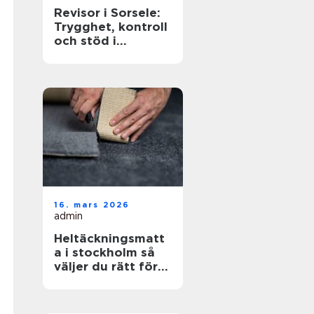
Revisor i Sorsele:
Trygghet, kontroll
och stöd i
företagets
ekonomi
16. mars 2026
admin
Heltäckningsmatt
a i stockholm så
väljer du rätt för
hem och kontor