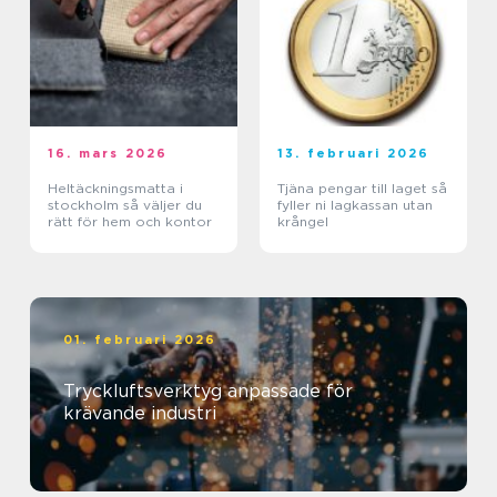
16. mars 2026
13. februari 2026
Heltäckningsmatta i
Tjäna pengar till laget så
stockholm så väljer du
fyller ni lagkassan utan
rätt för hem och kontor
krångel
01. februari 2026
Tryckluftsverktyg anpassade för
krävande industri