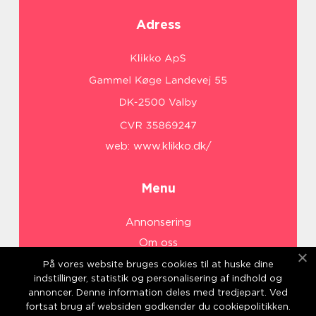
Adress
web:
www.klikko.dk/
Menu
Annonsering
Om oss
Cookies
På vores website bruges cookies til at huske dine
indstillinger, statistik og personalisering af indhold og
Kontakta oss
annoncer. Denne information deles med tredjepart. Ved
Sitemap
fortsat brug af websiden godkender du cookiepolitikken.