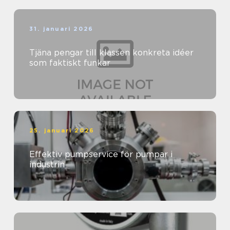
31. januari 2026
Tjäna pengar till klassen konkreta idéer
som faktiskt funkar
25. januari 2026
Effektiv pumpservice för pumpar i
industrin