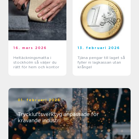
16. mars 2026
13. februari 2026
Heltäckningsmatta i
Tjäna pengar till laget så
stockholm så väljer du
fyller ni lagkassan utan
rätt för hem och kontor
krångel
01. februari 2026
Tryckluftsverktyg anpassade för
krävande industri