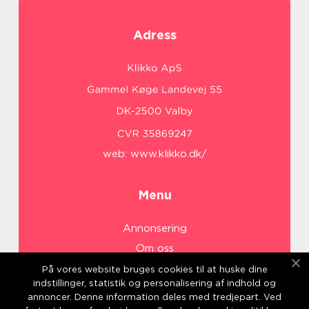
Adress
web:
www.klikko.dk/
Menu
Annonsering
Om oss
Cookies
På vores website bruges cookies til at huske dine
indstillinger, statistik og personalisering af indhold og
Kontakta oss
annoncer. Denne information deles med tredjepart. Ved
Sitemap