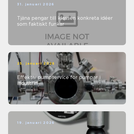
31. januari 2026
Tjäna pengar till klassen konkreta idéer
som faktiskt funkar
25. januari 2026
Effektiv pumpservice för pumpar i
industrin
19. januari 2026