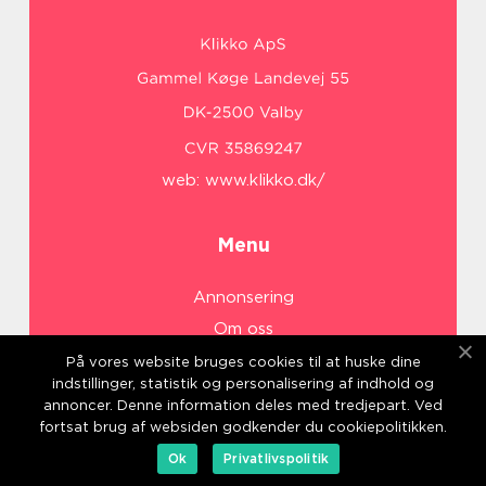
web:
www.klikko.dk/
Menu
Annonsering
Om oss
Cookies
På vores website bruges cookies til at huske dine
indstillinger, statistik og personalisering af indhold og
Kontakta oss
annoncer. Denne information deles med tredjepart. Ved
Sitemap
fortsat brug af websiden godkender du cookiepolitikken.
Ok
Privatlivspolitik