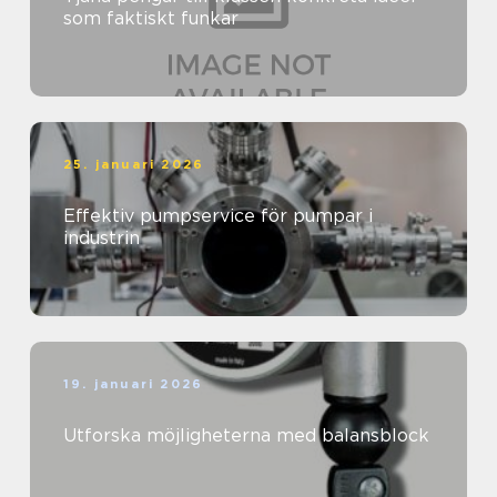
som faktiskt funkar
25. januari 2026
Effektiv pumpservice för pumpar i
industrin
19. januari 2026
Utforska möjligheterna med balansblock