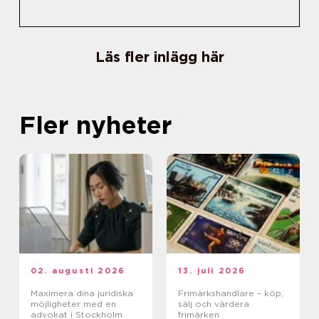
Läs fler inlägg här
Fler nyheter
02. augusti 2026
13. juli 2026
Maximera dina juridiska
Frimärkshandlare – köp,
möjligheter med en
sälj och värdera
advokat i Stockholm
frimärken