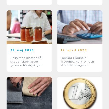
31. maj 2026
12. april 2026
Sälja med klassen så
Revisor i Sorsele:
skapar skolklasser
Trygghet, kontroll och
lyckade försäljningar
stöd i företagets
ekonomi