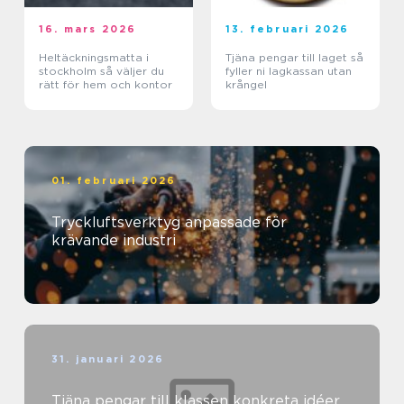
16. mars 2026
13. februari 2026
Heltäckningsmatta i
Tjäna pengar till laget så
stockholm så väljer du
fyller ni lagkassan utan
rätt för hem och kontor
krångel
01. februari 2026
Tryckluftsverktyg anpassade för
krävande industri
31. januari 2026
Tjäna pengar till klassen konkreta idéer