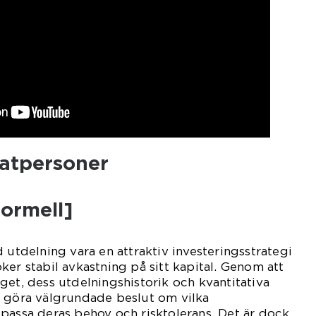
vatpersoner
Formell]
 utdelning vara en attraktiv investeringsstrategi
ker stabil avkastning på sitt kapital. Genom att
get, dess utdelningshistorik och kvantitativa
e göra välgrundade beslut om vilka
passa deras behov och risktolerans. Det är dock