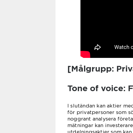
[Målgrupp: Pri
Tone of voice: 
I slutändan kan aktier med
för privatpersoner som sö
noggrant analysera företa
mätningar kan investerar
utdelningsaktier som kan 