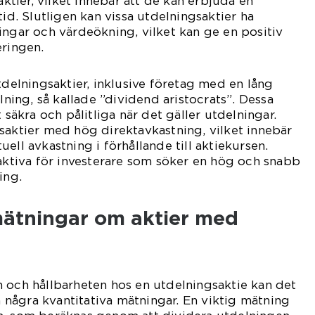
taktier, vilket innebär att de kan erbjuda en
tid. Slutligen kan vissa utdelningsaktier ha
ingar och värdeökning, vilket kan ge en positiv
eringen.
tdelningsaktier, inklusive företag med en lång
elning, så kallade ”dividend aristocrats”. Dessa
t säkra och pålitliga när det gäller utdelningar.
saktier med hög direktavkastning, vilket innebär
ell avkastning i förhållande till aktiekursen.
raktiva för investerare som söker en hög och snabb
ing.
 mätningar om aktier med
 och hållbarheten hos en utdelningsaktie kan det
på några kvantitativa mätningar. En viktig mätning