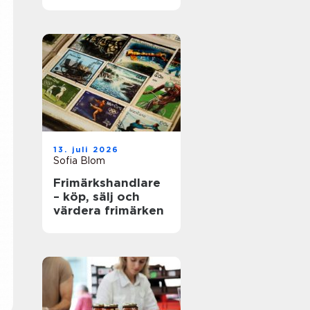
en advokat i
Stockholm
13. juli 2026
Sofia Blom
Frimärkshandlare
– köp, sälj och
värdera frimärken