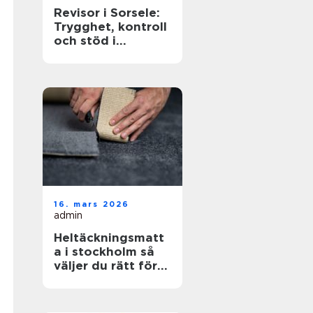
Revisor i Sorsele:
Trygghet, kontroll
och stöd i
företagets
ekonomi
16. mars 2026
admin
Heltäckningsmatt
a i stockholm så
väljer du rätt för
hem och kontor