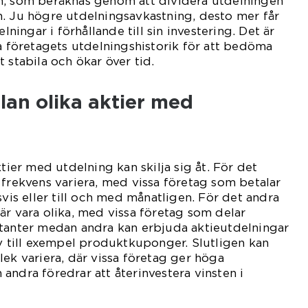
n, som beräknas genom att dividera utdelningen
. Ju högre utdelningsavkastning, desto mer får
elningar i förhållande till sin investering. Det är
ra företagets utdelningshistorik för att bedöma
 stabila och ökar över tid.
llan olika aktier med
ktier med utdelning kan skilja sig åt. För det
 frekvens variera, med vissa företag som betalar
svis eller till och med månatligen. För det andra
är vara olika, med vissa företag som delar
ntanter medan andra kan erbjuda aktieutdelningar
av till exempel produktkuponger. Slutligen kan
lek variera, där vissa företag ger höga
andra föredrar att återinvestera vinsten i