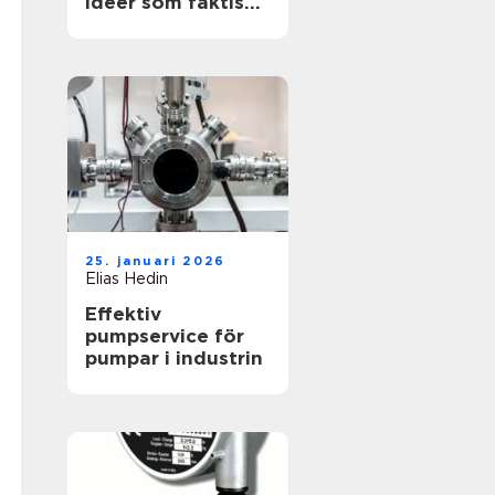
idéer som faktiskt
funkar
25. januari 2026
Elias Hedin
Effektiv
pumpservice för
pumpar i industrin