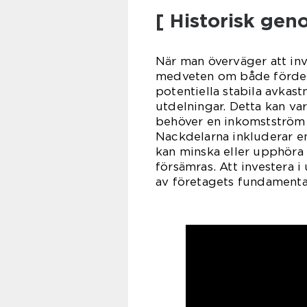
[ Historisk gen
När man överväger att inve
medveten om både fördela
potentiella stabila avkas
utdelningar. Detta kan var
behöver en inkomstström e
Nackdelarna inkluderar em
kan minska eller upphöra
försämras. Att investera 
av företagets fundamental