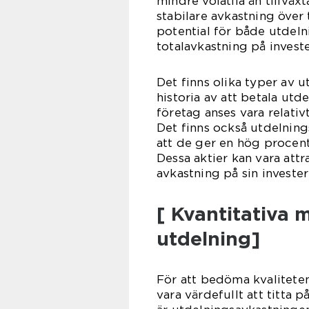
mindre volatila än tillväx
stabilare avkastning över 
potential för både utdeln
totalavkastning på invest
Det finns olika typer av u
historia av att betala utd
företag anses vara relativ
Det finns också utdelning
att de ger en hög procentu
Dessa aktier kan vara att
avkastning på sin invester
[ Kvantitativa
utdelning]
För att bedöma kvaliteten
vara värdefullt att titta 