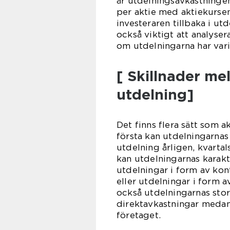
är utdelningsavkastninge
per aktie med aktiekursen
investeraren tillbaka i utd
också viktigt att analyse
om utdelningarna har varit
[ Skillnader me
utdelning]
Det finns flera sätt som a
första kan utdelningarnas
utdelning årligen, kvartal
kan utdelningarnas karakt
utdelningar i form av ko
eller utdelningar i form 
också utdelningarnas stor
direktavkastningar medan 
företaget.