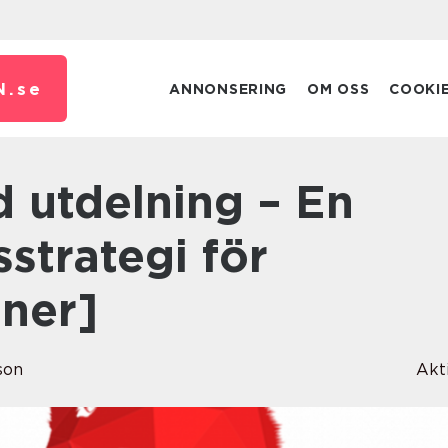
N.
se
ANNONSERING
OM OSS
COOKI
sstrategi för
oner]
son
Akt