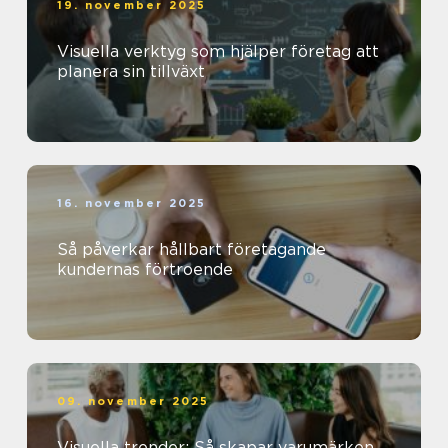
19. november 2025
Visuella verktyg som hjälper företag att
planera sin tillväxt
16. november 2025
Så påverkar hållbart företagande
kundernas förtroende
09. november 2025
Visuella trender: Så skapar varumärken