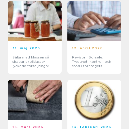
31. maj 2026
12. april 2026
Sälja med klassen så
Revisor i Sorsele:
skapar skolklasser
Trygghet, kontroll och
lyckade försäljningar
stöd i företagets
ekonomi
16. mars 2026
13. februari 2026