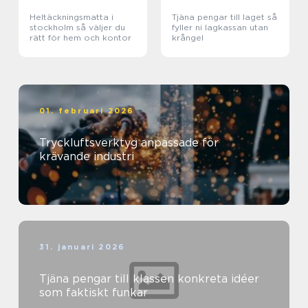
Heltäckningsmatta i
Tjäna pengar till laget så
stockholm så väljer du
fyller ni lagkassan utan
rätt för hem och kontor
krångel
01. februari 2026
Tryckluftsverktyg anpassade för
krävande industri
31. januari 2026
Tjäna pengar till klassen konkreta idéer
som faktiskt funkar