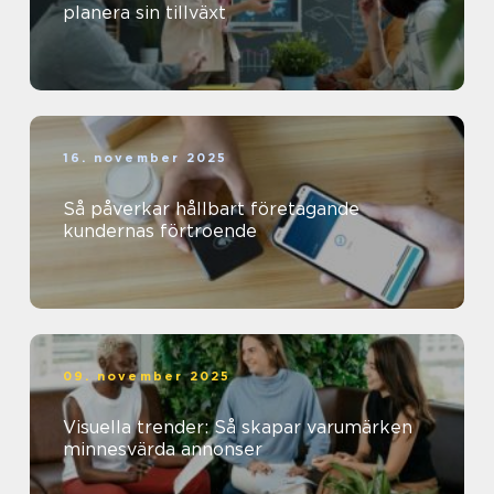
planera sin tillväxt
16. november 2025
Så påverkar hållbart företagande
kundernas förtroende
09. november 2025
Visuella trender: Så skapar varumärken
minnesvärda annonser