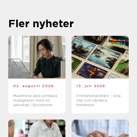
Fler nyheter
02. augusti 2026
13. juli 2026
Maximera dina juridiska
Frimärkshandlare – köp,
möjligheter med en
sälj och värdera
advokat i Stockholm
frimärken