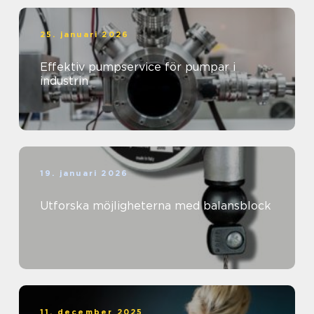
25. januari 2026
Effektiv pumpservice för pumpar i
industrin
19. januari 2026
Utforska möjligheterna med balansblock
11. december 2025